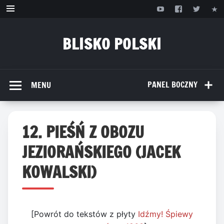
Przejdź
do
treści
BLISKO POLSKI
www.bliskopolski.pl
PANEL BOCZNY
MENU
12. PIEŚŃ Z OBOZU
JEZIORAŃSKIEGO (JACEK
KOWALSKI)
[Powrót do tekstów z płyty
Idźmy! Śpiewy