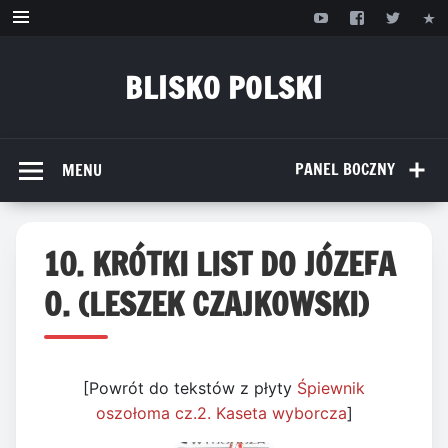
Przejdź
do
treści
BLISKO POLSKI
www.bliskopolski.pl
PANEL BOCZNY
MENU
10. KRÓTKI LIST DO JÓZEFA
O. (LESZEK CZAJKOWSKI)
[Powrót do tekstów z płyty
Śpiewnik
oszołoma cz.2. Kaseta wyborcza
]