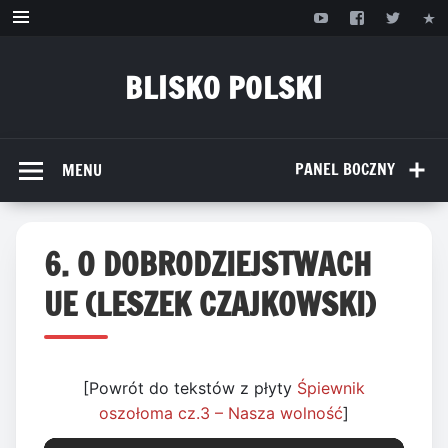
Przejdź
do
treści
BLISKO POLSKI
www.bliskopolski.pl
PANEL BOCZNY
MENU
6. O DOBRODZIEJSTWACH
UE (LESZEK CZAJKOWSKI)
[Powrót do tekstów z płyty
Śpiewnik
oszołoma cz.3 – Nasza wolność
]