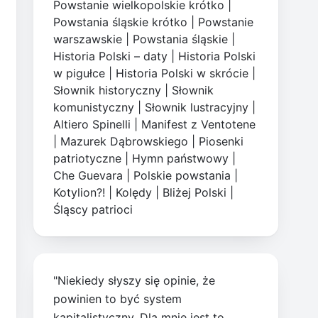
Powstanie wielkopolskie krótko
|
Powstania śląskie krótko
|
Powstanie
warszawskie
|
Powstania śląskie
|
Historia Polski – daty
|
Historia Polski
w pigułce
|
Historia Polski w skrócie
|
Słownik historyczny
|
Słownik
komunistyczny
|
Słownik lustracyjny
|
Altiero Spinelli
|
Manifest z Ventotene
|
Mazurek Dąbrowskiego
|
Piosenki
patriotyczne
|
Hymn państwowy
|
Che Guevara
|
Polskie powstania
|
Kotylion?!
|
Kolędy
|
Bliżej Polski
|
Śląscy patrioci
"Niekiedy słyszy się opinie, że
powinien to być system
kapitalistyczny. Dla mnie jest to