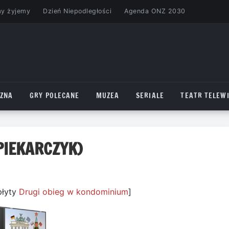
my żyjemy
Dzień Niepodległości
Agenda ONZ 2030
CZNA
GRY POLECANE
MUZEA
SERIALE
TEATR TELEWI
PIEKARCZYK)
płyty
Drugi obieg w kondominium
]