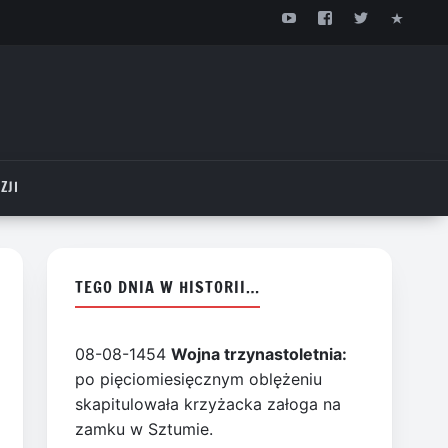
ZJI
TEGO DNIA W HISTORII…
08-08-1454
Wojna trzynastoletnia:
po pięciomiesięcznym oblężeniu
skapitulowała krzyżacka załoga na
zamku w Sztumie.