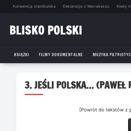
Przejdź
Konwencja stambulska
Deklaracja z Marrakeszu
Kiedy 
do
treści
BLISKO POLSKI
www.bliskopolski.pl
KSIĄŻKI
FILMY DOKUMENTALNE
MUZYKA PATRIOTY
3. JEŚLI POLSKA… (PAWEŁ 
[Powrót do tekstów z 