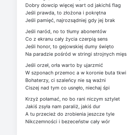
Dobry dowcip więcej wart od jakichś flag
Jeśli prawda, to złożona i pokrętna
Jeśli pamięć, najrozsądniej gdy jej brak
Jeśli naród, no to tłumy abonentów
Co z ekranu cały życia czerpią sens
Jeśli honor, to gejowskiej dumy święto
Na paradzie pośród w stringi strojnych mięs
Jeśli orzeł, orła warto by ujarzmić
W szponach przemoc a w koronie buta tkwi
Bohaterzy, ci szaleńcy nie są ważni
Ciszej nad tym co usnęło, niechaj śpi
Krzyż połamać, no bo rani niczym sztylet
Jakiś zsyła nam paraliż, jakiś dur
A tu przecież do zrobienia jeszcze tyle
Nikczemności i bezeceństw cały wór