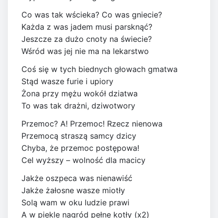
Co was tak wścieka? Co was gniecie?
Każda z was jadem musi parsknąć?
Jeszcze za dużo cnoty na świecie?
Wśród was jej nie ma na lekarstwo
Coś się w tych biednych głowach gmatwa
Stąd wasze furie i upiory
Żona przy mężu wokół dziatwa
To was tak drażni, dziwotwory
Przemoc? A! Przemoc! Rzecz nienowa
Przemocą straszą samcy dzicy
Chyba, że przemoc postępowa!
Cel wyższy – wolność dla macicy
Jakże oszpeca was nienawiść
Jakże żałosne wasze miotły
Solą wam w oku ludzie prawi
A w piekle nagród pełne kotły (x2)