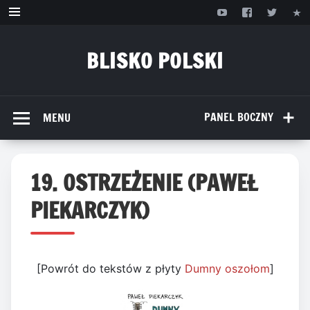
Przejdź
do
treści
BLISKO POLSKI
www.bliskopolski.pl
PANEL BOCZNY
MENU
19. OSTRZEŻENIE (PAWEŁ
PIEKARCZYK)
[Powrót do tekstów z płyty
Dumny oszołom
]