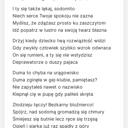
I ty się także lękaj, sodomito
Niech serce Twoje spokoju nie zazna
Myślisz, że zdążasz prosto ku zaszczytom
Idź popatrz w lustro na swoją twarz błazna
Drżyj kiedy dziecko twą rozwiązłość widzi
Gdy zwykły człowiek szybko wzrok odwraca
On się rumieni, a ty się nie wstydzisz
Deprawatorze o duszy pajaca
Duma to chyba na urągowisko
Duma zginęła w gej-klubie, pamiętasz?
Nie zapytałeś nawet o nazwisko
Klepnął cię w pupę gdy paliłeś skręta
Złodzieju tęczy! Bezkarny bluźnierco!
Spójrz, nad sodomą gromadzą się chmury
Śmiejesz się butnie lecz ręce się trzęsą
Ogień i siarka już raz spadły z góry