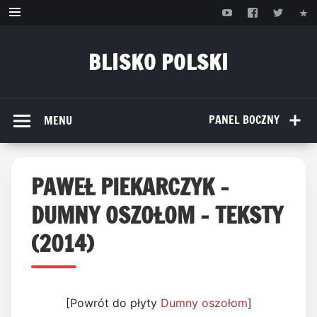
Przejdź
do
treści
BLISKO POLSKI
www.bliskopolski.pl
PANEL BOCZNY
MENU
PAWEŁ PIEKARCZYK –
DUMNY OSZOŁOM – TEKSTY
(2014)
[Powrót do płyty
Dumny oszołom
]