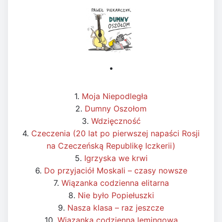
•
1.
Moja Niepodległa
2.
Dumny Oszołom
3.
Wdzięczność
4.
Czeczenia (20 lat po pierwszej napaści Rosji
na Czeczeńską Republikę Iczkerii)
5.
Igrzyska we krwi
6.
Do przyjaciół Moskali – czasy nowsze
7.
Wiązanka codzienna elitarna
8.
Nie było Popiełuszki
9.
Nasza klasa – raz jeszcze
10.
Wiązanka codzienna lemingowa