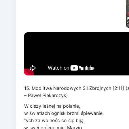
15. Modlitwa Narodowych Sił Zbrojnych [2:11] (s
– Paweł Piekarczyk)
W ciszy leśnej na polanie,
w światłach ognisk brzmi śpiewanie,
tych za wolność co się biją,
w swej opiece miej Maryjo.