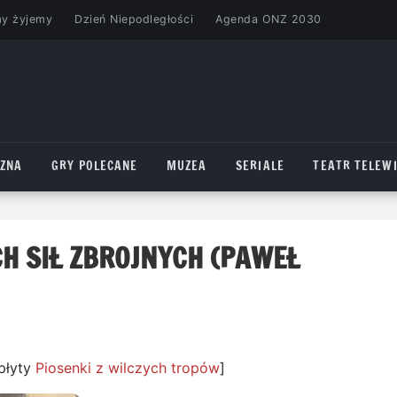
my żyjemy
Dzień Niepodległości
Agenda ONZ 2030
CZNA
GRY POLECANE
MUZEA
SERIALE
TEATR TELEWI
H SIŁ ZBROJNYCH (PAWEŁ
płyty
Piosenki z wilczych tropów
]