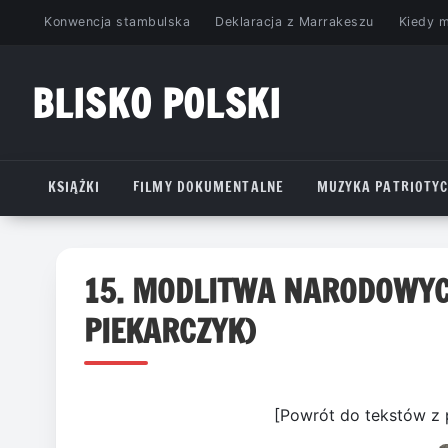
Przejdź
Konwencja stambulska
Deklaracja z Marrakeszu
Kiedy 
do
treści
BLISKO POLSKI
www.bliskopolski.pl
KSIĄŻKI
FILMY DOKUMENTALNE
MUZYKA PATRIOTY
15. MODLITWA NARODOWYC
PIEKARCZYK)
[Powrót do tekstów z 