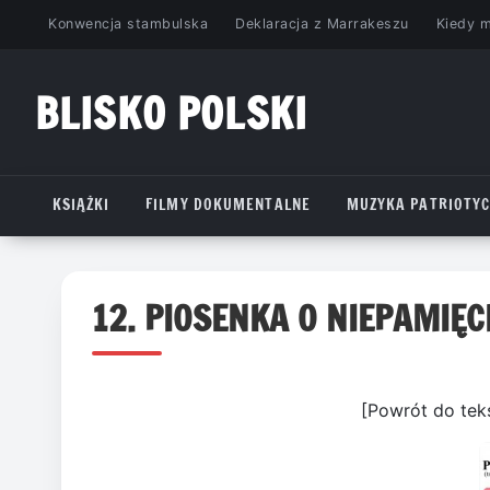
Przejdź
Konwencja stambulska
Deklaracja z Marrakeszu
Kiedy 
do
treści
BLISKO POLSKI
www.bliskopolski.pl
KSIĄŻKI
FILMY DOKUMENTALNE
MUZYKA PATRIOTY
12. PIOSENKA O NIEPAMIĘC
[Powrót do tek