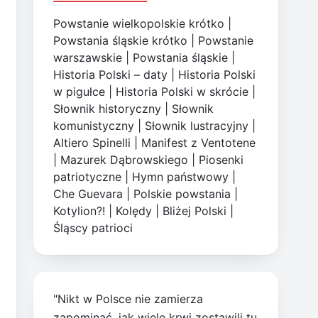
Powstanie wielkopolskie krótko
|
Powstania śląskie krótko
|
Powstanie
warszawskie
|
Powstania śląskie
|
Historia Polski – daty
|
Historia Polski
w pigułce
|
Historia Polski w skrócie
|
Słownik historyczny
|
Słownik
komunistyczny
|
Słownik lustracyjny
|
Altiero Spinelli
|
Manifest z Ventotene
|
Mazurek Dąbrowskiego
|
Piosenki
patriotyczne
|
Hymn państwowy
|
Che Guevara
|
Polskie powstania
|
Kotylion?!
|
Kolędy
|
Bliżej Polski
|
Śląscy patrioci
"Nikt w Polsce nie zamierza
zapominać, jak wiele krwi zostawili tu