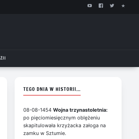
ZJI
TEGO DNIA W HISTORII…
08-08-1454
Wojna trzynastoletnia:
po pięciomiesięcznym oblężeniu
skapitulowała krzyżacka załoga na
zamku w Sztumie.