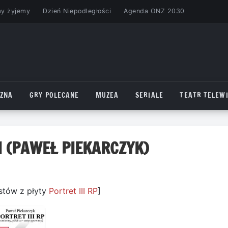
my żyjemy
Dzień Niepodległości
Agenda ONZ 2030
CZNA
GRY POLECANE
MUZEA
SERIALE
TEATR TELEWI
I (PAWEŁ PIEKARCZYK)
stów z płyty
Portret III RP
]