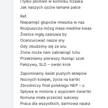
I tylko płomień w kominku trzaska
Jak naszych ojców łamane palce
Ref.
Niepamięć głupców mieszka w nas
Rozpuszcza mózg mass-mediów kwas
Źrenice mgłą zasnuwa by
Ocenzurować nasze sny
Gdy obudzimy się ze snu
Znów może nam zabraknąć tchu
Przeklniemy pierwszy tłumiąc szok
Fałszywy, SLD – owski krok
Zapominamy świat pustych sklepów
Nocnych kolejek, życia na kartki
Zbrodniczy finał polskiego NEP – u
Spływa w minione z wypiciem ćwiartki
Komuna miała przecież sukcesy
Praca dla wszystkich, darmowa nauka