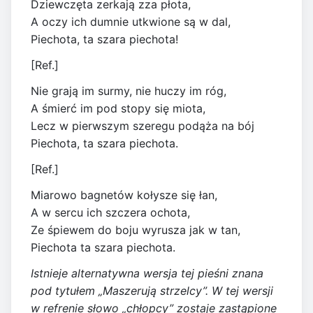
Dziewczęta zerkają zza płota,
A oczy ich dumnie utkwione są w dal,
Piechota, ta szara piechota!
[Ref.]
Nie grają im surmy, nie huczy im róg,
A śmierć im pod stopy się miota,
Lecz w pierwszym szeregu podąża na bój
Piechota, ta szara piechota.
[Ref.]
Miarowo bagnetów kołysze się łan,
A w sercu ich szczera ochota,
Ze śpiewem do boju wyrusza jak w tan,
Piechota ta szara piechota.
Istnieje alternatywna wersja tej pieśni znana
pod tytułem „Maszerują strzelcy”. W tej wersji
w refrenie słowo „chłopcy” zostaje zastąpione