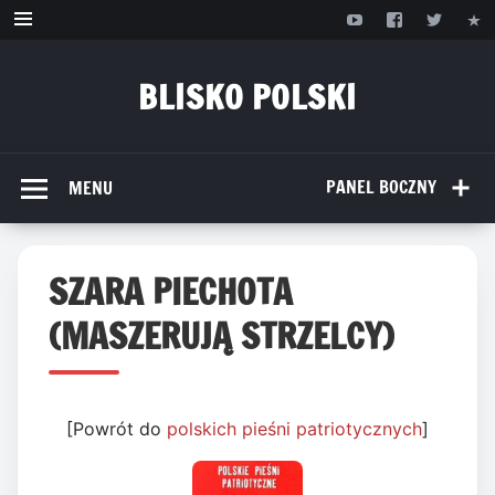
Przejdź
do
treści
BLISKO POLSKI
www.bliskopolski.pl
PANEL BOCZNY
MENU
SZARA PIECHOTA
(MASZERUJĄ STRZELCY)
[Powrót do
polskich pieśni patriotycznych
]