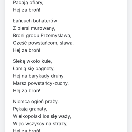
Padają ofiary,
Hej za broń!
Łańcuch bohaterów
Z piersi murowany,
Broni grodu Przemysława,
Cześć powstańcom, sława,
Hej za broń!
Sieką wkoło kule,
Łamią się bagnety,
Hej na barykady druhy,
Marsz powstańcy-zuchy,
Hej za broń!
Niemca ogień praży,
Pękają granaty,
Wielkopolski los się waży,
Więc wszyscy na straży,
Hej za broń!