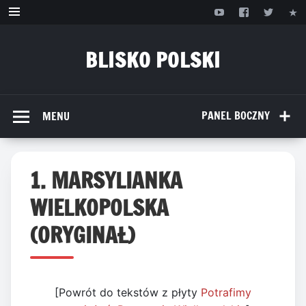
Przejdź
do
treści
BLISKO POLSKI
www.bliskopolski.pl
PANEL BOCZNY
MENU
1. MARSYLIANKA
WIELKOPOLSKA
(ORYGINAŁ)
[Powrót do tekstów z płyty
Potrafimy