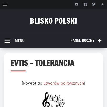
Przejdź
do
treści
BLISKO POLSKI
www.bliskopolski.pl
PANEL BOCZNY
MENU
EVTIS – TOLERANCJA
[Powrót do
utworów politycznych
]