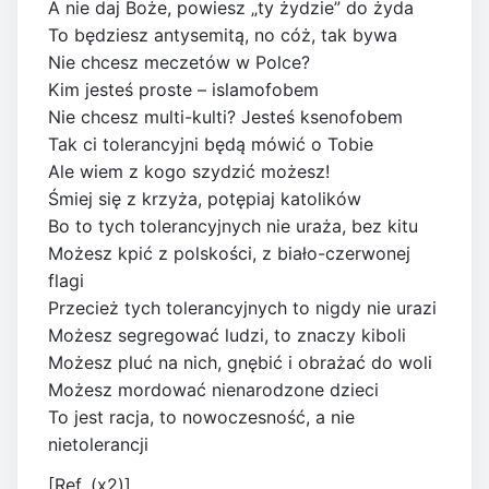
A nie daj Boże, powiesz „ty żydzie” do żyda
To będziesz antysemitą, no cóż, tak bywa
Nie chcesz meczetów w Polce?
Kim jesteś proste – islamofobem
Nie chcesz multi-kulti? Jesteś ksenofobem
Tak ci tolerancyjni będą mówić o Tobie
Ale wiem z kogo szydzić możesz!
Śmiej się z krzyża, potępiaj katolików
Bo to tych tolerancyjnych nie uraża, bez kitu
Możesz kpić z polskości, z biało-czerwonej
flagi
Przecież tych tolerancyjnych to nigdy nie urazi
Możesz segregować ludzi, to znaczy kiboli
Możesz pluć na nich, gnębić i obrażać do woli
Możesz mordować nienarodzone dzieci
To jest racja, to nowoczesność, a nie
nietolerancji
[Ref. (x2)]