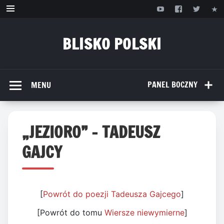
Przejdź
do
treści
BLISKO POLSKI
www.bliskopolski.pl
PANEL BOCZNY
MENU
„JEZIORO” – TADEUSZ
GAJCY
[
Powrót do poezji Tadeusza Gajcego
]
[Powrót do tomu
Wiersze niewymierne
]