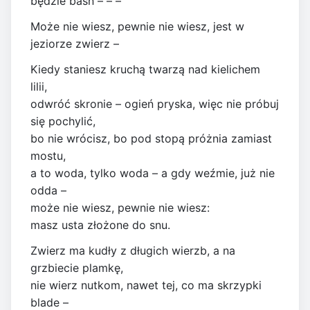
będzie baśń – – –
Może nie wiesz, pewnie nie wiesz, jest w
jeziorze zwierz –
Kiedy staniesz kruchą twarzą nad kielichem
lilii,
odwróć skronie – ogień pryska, więc nie próbuj
się pochylić,
bo nie wrócisz, bo pod stopą próżnia zamiast
mostu,
a to woda, tylko woda – a gdy weźmie, już nie
odda –
może nie wiesz, pewnie nie wiesz:
masz usta złożone do snu.
Zwierz ma kudły z długich wierzb, a na
grzbiecie plamkę,
nie wierz nutkom, nawet tej, co ma skrzypki
blade –