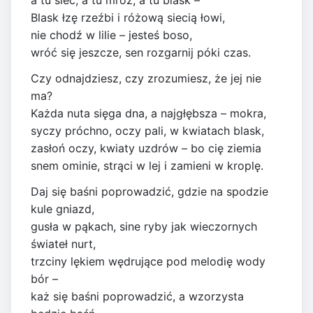
a tu sieć, a tu mróz, a tu blask –
Blask łzę rzeźbi i różową siecią łowi,
nie chodź w lilie – jesteś boso,
wróć się jeszcze, sen rozgarnij póki czas.
Czy odnajdziesz, czy zrozumiesz, że jej nie
ma?
Każda nuta sięga dna, a najgłębsza – mokra,
syczy próchno, oczy pali, w kwiatach blask,
zasłoń oczy, kwiaty uzdrów – bo cię ziemia
snem ominie, strąci w lej i zamieni w kroplę.
Daj się baśni poprowadzić, gdzie na spodzie
kule gniazd,
gusła w pąkach, sine ryby jak wieczornych
świateł nurt,
trzciny lękiem wędrujące pod melodię wody
bór –
każ się baśni poprowadzić, a wzorzysta