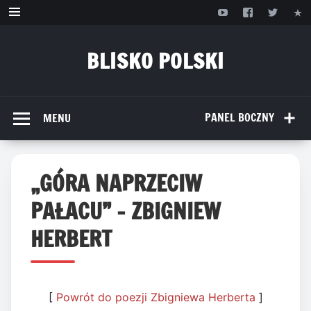
Przejdź
do
treści
BLISKO POLSKI
www.bliskopolski.pl
PANEL BOCZNY
MENU
„GÓRA NAPRZECIW
PAŁACU” – ZBIGNIEW
HERBERT
[
Powrót do poezji Zbigniewa Herberta
]