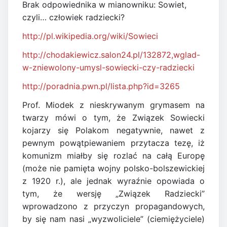
Brak odpowiednika w mianowniku: Sowiet,
czyli… człowiek radziecki?
http://pl.wikipedia.
org/wiki/Sowieci
http://chodakiewicz.salon24.pl/132872,wglad-
w-zniewolony-umysl-sowiecki-czy-radziecki
http://poradnia.pwn.pl/lista.php?id=3265
Prof. Miodek z nieskrywanym grymasem na
twarzy mówi o tym, że Związek Sowiecki
kojarzy się Polakom negatywnie, nawet z
pewnym powątpiewaniem przytacza tezę, iż
komunizm miałby się rozlać na całą Europę
(może nie pamięta wojny polsko-bolszewickiej
z 1920 r.), ale jednak wyraźnie opowiada o
tym, że wersję „Związek Radziecki”
wprowadzono z przyczyn propagandowych,
by się nam nasi „wyzwoliciele” (ciemiężyciele)