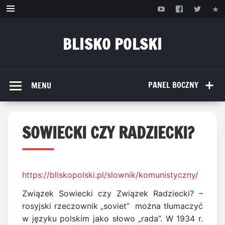
Przejdź
do
treści
BLISKO POLSKI
www.bliskopolski.pl
PANEL BOCZNY
MENU
SOWIECKI CZY RADZIECKI?
https://bliskopolski.pl/slownik/komunistyczny/
Związek Sowiecki czy Związek Radziecki? –
rosyjski rzeczownik „soviet” można tłumaczyć
w języku polskim jako słowo „rada”. W 1934 r.