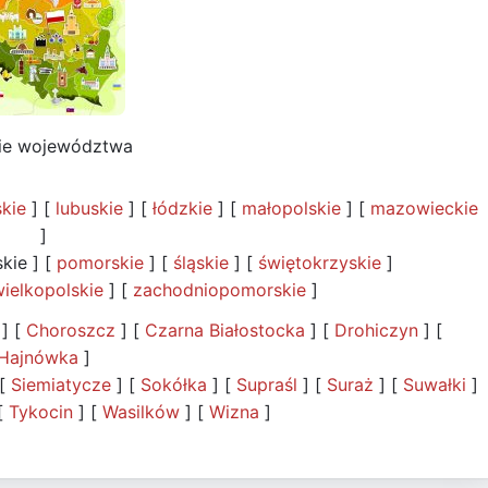
kie województwa
skie
] [
lubuskie
] [
łódzkie
] [
małopolskie
] [
mazowieckie
]
kie ] [
pomorskie
] [
śląskie
] [
świętokrzyskie
]
ielkopolskie
] [
zachodniopomorskie
]
] [
Choroszcz
] [
Czarna Białostocka
] [
Drohiczyn
] [
Hajnówka
]
 [
Siemiatycze
] [
Sokółka
] [
Supraśl
] [
Suraż
] [
Suwałki
]
[
Tykocin
] [
Wasilków
] [
Wizna
]