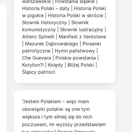
warszawskie
|
Powstania śląskie
|
Historia Polski – daty
|
Historia Polski
w pigułce
|
Historia Polski w skrócie
|
Słownik historyczny
|
Słownik
komunistyczny
|
Słownik lustracyjny
|
Altiero Spinelli
|
Manifest z Ventotene
|
Mazurek Dąbrowskiego
|
Piosenki
patriotyczne
|
Hymn państwowy
|
Che Guevara
|
Polskie powstania
|
Kotylion?!
|
Kolędy
|
Bliżej Polski
|
Śląscy patrioci
"Jestem Polakiem – więc mam
obowiązki polskie: są one tym
większe i tym silniej się do nich
poczuwam, im wyższy przedstawiam