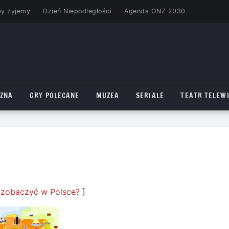
my żyjemy
Dzień Niepodległości
Agenda ONZ 2030
CZNA
GRY POLECANE
MUZEA
SERIALE
TEATR TELEWI
 zobaczyć w Polsce?
]