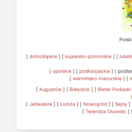
Pols
[
dolnośląskie
] [
kujawsko-pomorskie
] [
lubel
[
opolskie
] [
podkarpackie
] [ podlas
[
warmińsko-mazurskie
] [
w
[
Augustów
] [
Białystok
] [
Bielsk Podlaski
[
Jedwabne
] [
Łomża
] [
Nowogród
] [
Sejny
]
[
Twierdza Osowiec
] 