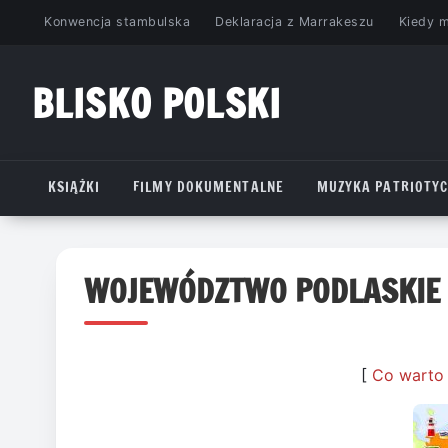
Przejdź
Konwencja stambulska
Deklaracja z Marrakeszu
Kiedy 
do
treści
BLISKO POLSKI
www.bliskopolski.pl
KSIĄŻKI
FILMY DOKUMENTALNE
MUZYKA PATRIOTY
WOJEWÓDZTWO PODLASKIE
[
Co warto