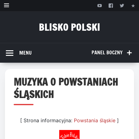
Przejdź
do
treści
BLISKO POLSKI
www.bliskopolski.pl
PANEL BOCZNY
MENU
MUZYKA O POWSTANIACH
ŚLĄSKICH
[ Strona informacyjna:
Powstania śląskie
]