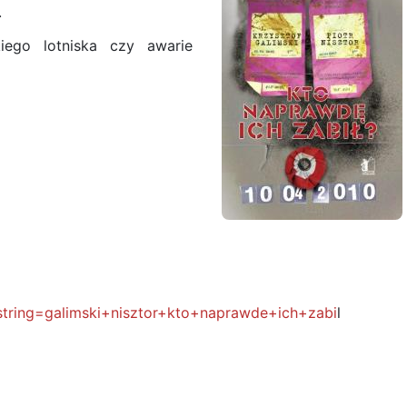
.
iego lotniska czy awarie
php?string=galimski+nisztor+kto+naprawde+ich+zabi
l