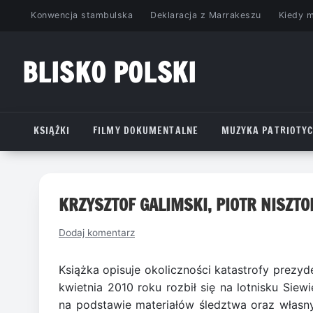
Przejdź
Konwencja stambulska
Deklaracja z Marrakeszu
Kiedy 
do
treści
BLISKO POLSKI
www.bliskopolski.pl
KSIĄŻKI
FILMY DOKUMENTALNE
MUZYKA PATRIOTY
KRZYSZTOF GALIMSKI, PIOTR NISZTO
Dodaj komentarz
Książka opisuje okoliczności katastrofy prezy
kwietnia 2010 roku rozbił się na lotnisku Siew
na podstawie materiałów śledztwa oraz własny