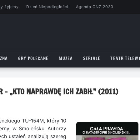
my żyjemy
Dzień Niepodległości
Agenda ONZ 2030
CZNA
GRY POLECANE
MUZEA
SERIALE
TEATR TELEWI
R – „KTO NAPRAWDĘ ICH ZABIŁ” (2011)
denckiego TU-154M, który 10
iernyj w Smoleńsku. Autorzy
ch ustaleń analizują szereg