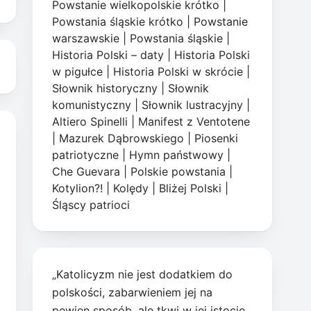
Powstanie wielkopolskie krótko
|
Powstania śląskie krótko
|
Powstanie
warszawskie
|
Powstania śląskie
|
Historia Polski – daty
|
Historia Polski
w pigułce
|
Historia Polski w skrócie
|
Słownik historyczny
|
Słownik
komunistyczny
|
Słownik lustracyjny
|
Altiero Spinelli
|
Manifest z Ventotene
|
Mazurek Dąbrowskiego
|
Piosenki
patriotyczne
|
Hymn państwowy
|
Che Guevara
|
Polskie powstania
|
Kotylion?!
|
Kolędy
|
Bliżej Polski
|
Śląscy patrioci
„Katolicyzm nie jest dodatkiem do
polskości, zabarwieniem jej na
pewien sposób, ale tkwi w jej istocie,