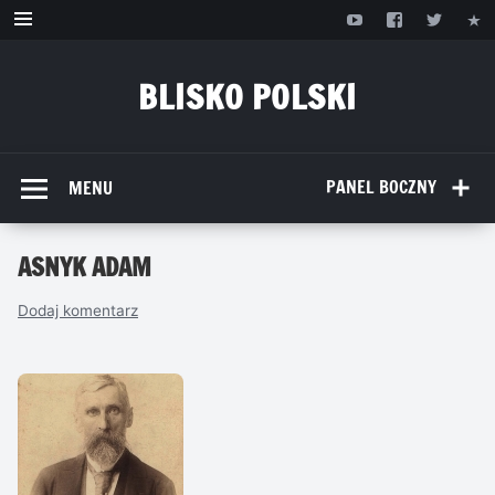
Przejdź
do
treści
BLISKO POLSKI
www.bliskopolski.pl
PANEL BOCZNY
MENU
ASNYK ADAM
Dodaj komentarz