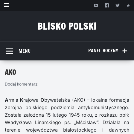
Przejdź
do
treści
BLISKO POLSKI
www.bliskopolski.pl
PANEL BOCZNY
MENU
AKO
Dodaj komentarz
A
rmia
K
rajowa
O
bywatelska (AKO) – lokalna formacja
zbrojna polskiego podziemia antykomunistycznego.
Została założona 15 lutego 1945 roku, z rozkazu ppłk
Władysława Linarskiego ps. „Mścisław”. Działała na
terenie województwa białostockiego i dawnych