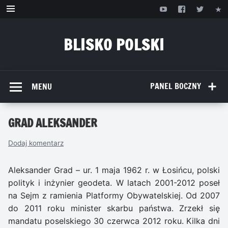
Przejdź
do
treści
BLISKO POLSKI
www.bliskopolski.pl
PANEL BOCZNY
MENU
GRAD ALEKSANDER
Dodaj komentarz
Aleksander Grad – ur. 1 maja 1962 r. w Łosińcu, polski
polityk i inżynier geodeta. W latach 2001-2012 poseł
na Sejm z ramienia Platformy Obywatelskiej. Od 2007
do 2011 roku minister skarbu państwa. Zrzekł się
mandatu poselskiego 30 czerwca 2012 roku. Kilka dni