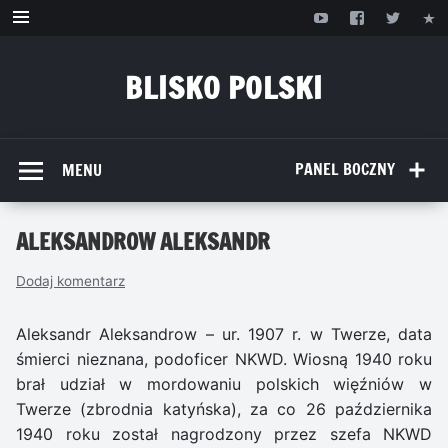
Przejdź
do
treści
BLISKO POLSKI
www.bliskopolski.pl
PANEL BOCZNY
MENU
ALEKSANDROW ALEKSANDR
Dodaj komentarz
Aleksandr Aleksandrow – ur. 1907 r. w Twerze, data
śmierci nieznana, podoficer NKWD. Wiosną 1940 roku
brał udział w mordowaniu polskich więźniów w
Twerze (zbrodnia katyńska), za co 26 października
1940 roku został nagrodzony przez szefa NKWD