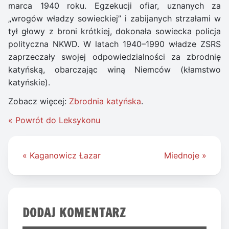
marca 1940 roku. Egzekucji ofiar, uznanych za
„wrogów władzy sowieckiej” i zabijanych strzałami w
tył głowy z broni krótkiej, dokonała sowiecka policja
polityczna NKWD. W latach 1940–1990 władze ZSRS
zaprzeczały swojej odpowiedzialności za zbrodnię
katyńską, obarczając winą Niemców (kłamstwo
katyńskie).
Zobacz więcej:
Zbrodnia katyńska
.
« Powrót do Leksykonu
Nawigacja
« Kaganowicz Łazar
Miednoje »
wpisu
DODAJ KOMENTARZ