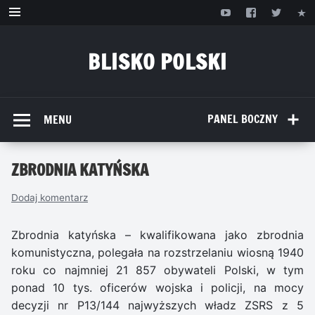
Przejdź
do
treści
BLISKO POLSKI
www.bliskopolski.pl
PANEL BOCZNY
MENU
ZBRODNIA KATYŃSKA
Dodaj komentarz
Zbrodnia katyńska – kwalifikowana jako zbrodnia
komunistyczna, polegała na rozstrzelaniu wiosną 1940
roku co najmniej 21 857 obywateli Polski, w tym
ponad 10 tys. oficerów wojska i policji, na mocy
decyzji nr P13/144 najwyższych władz ZSRS z 5