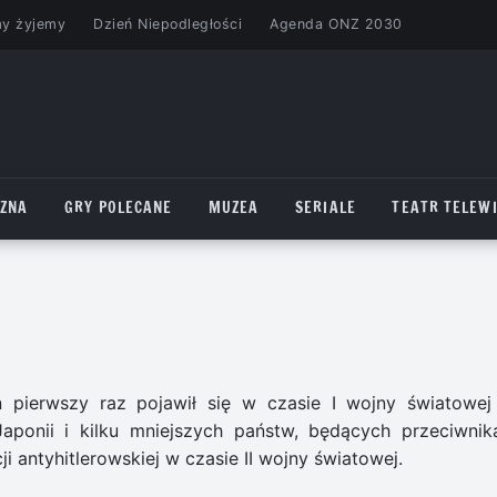
my żyjemy
Dzień Niepodległości
Agenda ONZ 2030
CZNA
GRY POLECANE
MUZEA
SERIALE
TEATR TELEWI
en pierwszy raz pojawił się w czasie I wojny światowej
, Japonii i kilku mniejszych państw, będących przeciwnik
ji antyhitlerowskiej w czasie II wojny światowej.