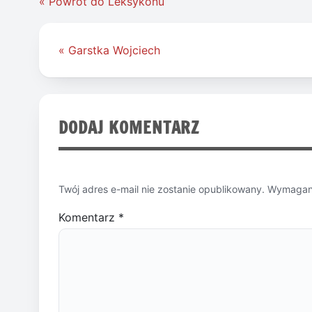
« Powrót do Leksykonu
Nawigacja
« Garstka Wojciech
wpisu
DODAJ KOMENTARZ
Twój adres e-mail nie zostanie opublikowany.
Wymagane
Komentarz
*