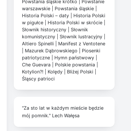
Powstania śląskie krótko
|
Powstanie
warszawskie
|
Powstania śląskie
|
Historia Polski – daty
|
Historia Polski
w pigułce
|
Historia Polski w skrócie
|
Słownik historyczny
|
Słownik
komunistyczny
|
Słownik lustracyjny
|
Altiero Spinelli
|
Manifest z Ventotene
|
Mazurek Dąbrowskiego
|
Piosenki
patriotyczne
|
Hymn państwowy
|
Che Guevara
|
Polskie powstania
|
Kotylion?!
|
Kolędy
|
Bliżej Polski
|
Śląscy patrioci
"Za sto lat w każdym mieście będzie
mój pomnik." Lech Wałęsa