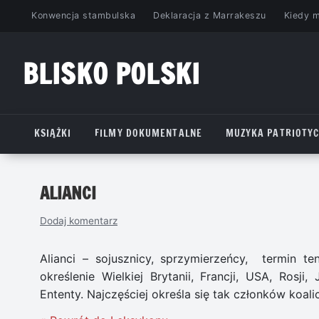
Przejdź
Konwencja stambulska
Deklaracja z Marrakeszu
Kiedy 
do
treści
BLISKO POLSKI
www.bliskopolski.pl
KSIĄŻKI
FILMY DOKUMENTALNE
MUZYKA PATRIOTY
ALIANCI
Dodaj komentarz
Alianci – sojusznicy, sprzymierzeńcy, termin t
określenie Wielkiej Brytanii, Francji, USA, Rosji
Ententy. Najczęściej określa się tak członków koalic