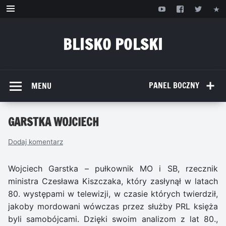
Przejdź
do
treści
BLISKO POLSKI
www.bliskopolski.pl
PANEL BOCZNY
MENU
GARSTKA WOJCIECH
Dodaj komentarz
Wojciech Garstka – pułkownik MO i SB, rzecznik
ministra Czesława Kiszczaka, który zasłynął w latach
80. występami w telewizji, w czasie których twierdził,
jakoby mordowani wówczas przez służby PRL księża
byli samobójcami. Dzięki swoim analizom z lat 80.,