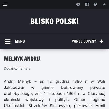
Przejdź
do
treści
BLISKO POLSKI
www.bliskopolski.pl
PANEL BOCZNY
MENU
MELNYK ANDRIJ
Dodaj komentarz
Andrij Melnyk – ur. 12 grudnia 1890 r. w Woli
Jakubowej w gminie Dobrowlany powiatu
drohobyckiego, zm. 1 listopada 1964 r. w Clervaux,
ukraiński wojskowy i polityk. Oficer Legionu
Ukraińskich Strzelców Siczowych, pułkownik Armii