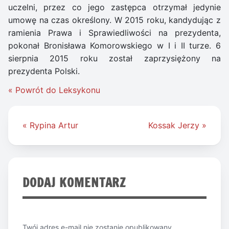
uczelni, przez co jego zastępca otrzymał jedynie
umowę na czas określony. W 2015 roku, kandydując z
ramienia Prawa i Sprawiedliwości na prezydenta,
pokonał Bronisława Komorowskiego w I i II turze. 6
sierpnia 2015 roku został zaprzysiężony na
prezydenta Polski.
« Powrót do Leksykonu
Nawigacja
« Rypina Artur
Kossak Jerzy »
wpisu
DODAJ KOMENTARZ
Twój adres e-mail nie zostanie opublikowany.