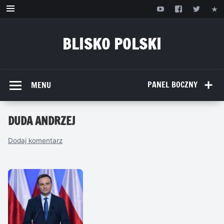
Przejdź
do
treści
BLISKO POLSKI
www.bliskopolski.pl
PANEL BOCZNY
MENU
DUDA ANDRZEJ
Dodaj komentarz