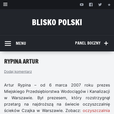
Przejdź
do
treści
BLISKO POLSKI
www.bliskopolski.pl
PANEL BOCZNY
MENU
RYPINA ARTUR
Dodaj komentarz
Artur Rypina – od 6 marca 2007 roku prezes
Miejskiego Przedsiębiorstwa Wodociągów i Kanalizacji
w Warszawie. Był prezesem, który rozstrzygnął
przetarg na najdroższą na świecie oczyszczalnię
ścieków Czajka w Warszawie. Zobacz:
oczyszczalnia