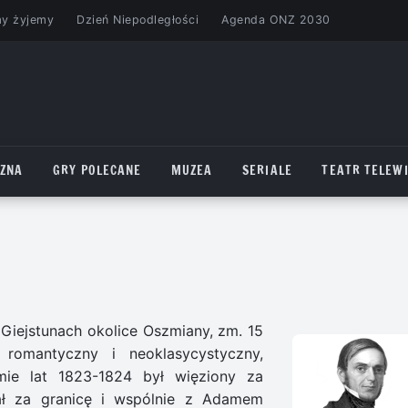
my żyjemy
Dzień Niepodległości
Agenda ONZ 2030
CZNA
GRY POLECANE
MUZEA
SERIALE
TEATR TELEWI
 Giejstunach okolice Oszmiany, zm. 15
romantyczny i neoklasycystyczny,
omie lat 1823-1824 był więziony za
hał za granicę i wspólnie z Adamem