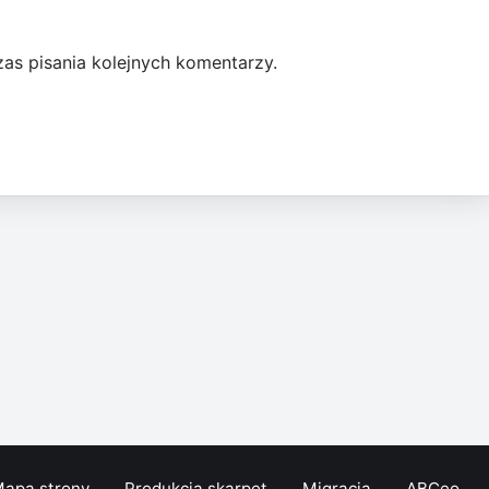
as pisania kolejnych komentarzy.
apa strony
Produkcja skarpet
Migracja
ABCeo