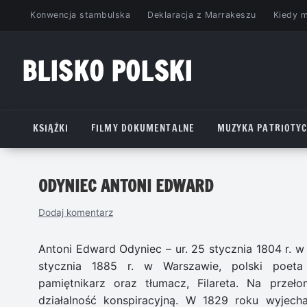
Przejdź
Konwencja stambulska
Deklaracja z Marrakeszu
Kiedy 
do
treści
BLISKO POLSKI
www.bliskopolski.pl
KSIĄŻKI
FILMY DOKUMENTALNE
MUZYKA PATRIOTY
ODYNIEC ANTONI EDWARD
Dodaj komentarz
Antoni Edward Odyniec – ur. 25 stycznia 1804 r. w
stycznia 1885 r. w Warszawie, polski poeta 
pamiętnikarz oraz tłumacz, Filareta. Na przeł
działalność konspiracyjną. W 1829 roku wyjec