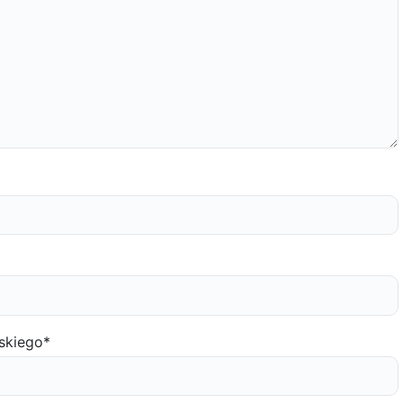
skiego
*