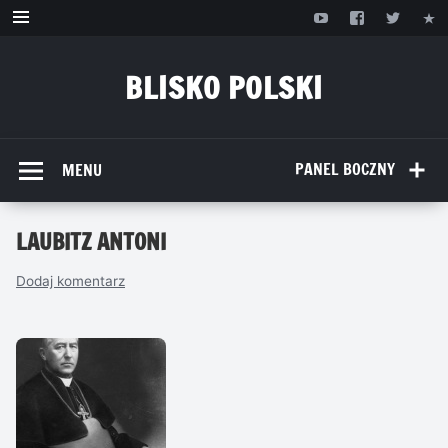
Przejdź
do
treści
BLISKO POLSKI
www.bliskopolski.pl
PANEL BOCZNY
MENU
LAUBITZ ANTONI
Dodaj komentarz