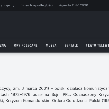
my żyjemy
Dzień Niepodległości
Agenda ONZ 2030
CZNA
GRY POLECANE
MUZEA
SERIALE
TEATR TELEWI
czycy, zm. 6 marca 2001) – polski działacz komunistyczn
tach 1972–1976 poseł na Sejm PRL. Odznaczony Krzy
i, Krzyżem Komandorskim Orderu Odrodzenia Polski (195