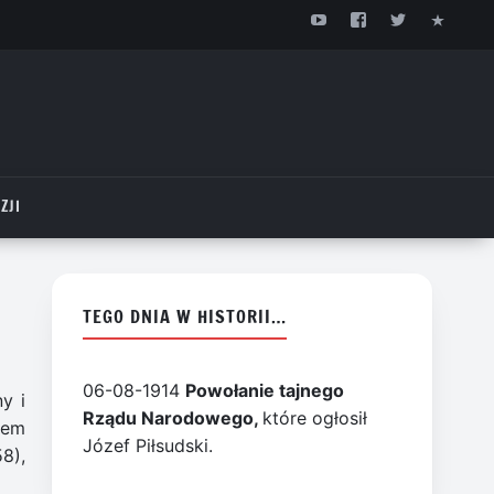
ZJI
TEGO DNIA W HISTORII…
06-08-1914
Powołanie tajnego
y i
Rządu Narodowego,
które ogłosił
żem
Józef Piłsudski.
8),