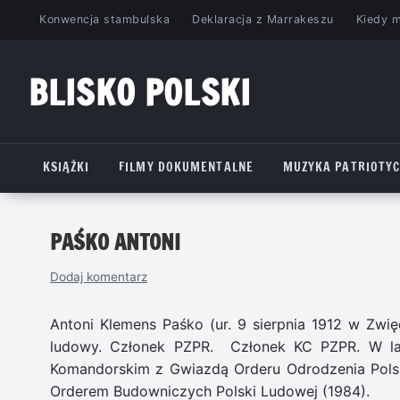
Przejdź
Konwencja stambulska
Deklaracja z Marrakeszu
Kiedy 
do
treści
BLISKO POLSKI
www.bliskopolski.pl
KSIĄŻKI
FILMY DOKUMENTALNE
MUZYKA PATRIOTY
PAŚKO ANTONI
Dodaj komentarz
Antoni Klemens Paśko (ur. 9 sierpnia 1912 w Zwię
ludowy. Członek PZPR. Członek KC PZPR. W la
Komandorskim z Gwiazdą Orderu Odrodzenia Polsk
Orderem Budowniczych Polski Ludowej (1984).