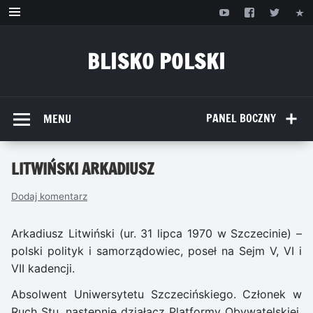
Przejdź
do
treści
BLISKO POLSKI
www.bliskopolski.pl
PANEL BOCZNY
MENU
LITWIŃSKI ARKADIUSZ
Dodaj komentarz
Arkadiusz Litwiński (ur. 31 lipca 1970 w Szczecinie) –
polski polityk i samorządowiec, poseł na Sejm V, VI i
VII kadencji.
Absolwent Uniwersytetu Szczecińskiego. Członek w
Ruch Stu, następnie działacz Platformy Obywatelskiej.