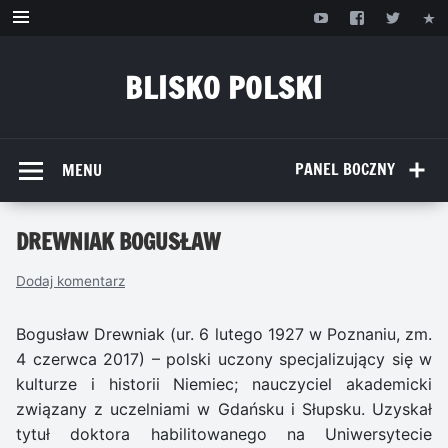
Przejdź
do
treści
BLISKO POLSKI
www.bliskopolski.pl
PANEL BOCZNY
MENU
DREWNIAK BOGUSŁAW
Dodaj komentarz
Bogusław Drewniak (ur. 6 lutego 1927 w Poznaniu, zm.
4 czerwca 2017) – polski uczony specjalizujący się w
kulturze i historii Niemiec; nauczyciel akademicki
związany z uczelniami w Gdańsku i Słupsku. Uzyskał
tytuł doktora habilitowanego na Uniwersytecie