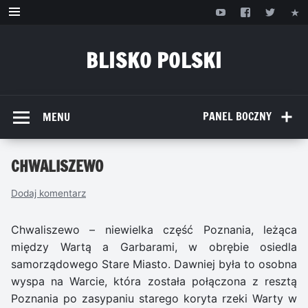
Przejdź
do
treści
BLISKO POLSKI
www.bliskopolski.pl
PANEL BOCZNY
MENU
CHWALISZEWO
Dodaj komentarz
Chwaliszewo – niewielka część Poznania, leżąca
między Wartą a Garbarami, w obrębie osiedla
samorządowego Stare Miasto. Dawniej była to osobna
wyspa na Warcie, która została połączona z resztą
Poznania po zasypaniu starego koryta rzeki Warty w