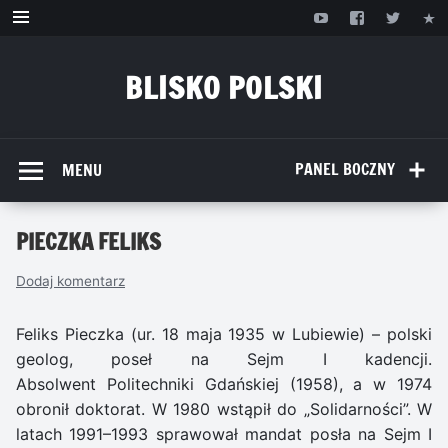
Przejdź
do
treści
BLISKO POLSKI
www.bliskopolski.pl
PANEL BOCZNY
MENU
PIECZKA FELIKS
Dodaj komentarz
Feliks Pieczka (ur. 18 maja 1935 w Lubiewie) – polski
geolog, poseł na Sejm I kadencji.
Absolwent Politechniki Gdańskiej (1958), a w 1974
obronił doktorat. W 1980 wstąpił do „Solidarności”. W
latach 1991–1993 sprawował mandat posła na Sejm I