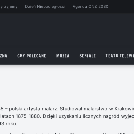
my żyjemy
Dzień Niepodległości
Agenda ONZ 2030
CZNA
GRY POLECANE
MUZEA
SERIALE
TEATR TELEWI
45 – polski artysta malarz. Studiował malarstwo w Krakowie
latach 1875-1880. Dzięki uzyskaniu licznych nagród wyjec
93 roku.