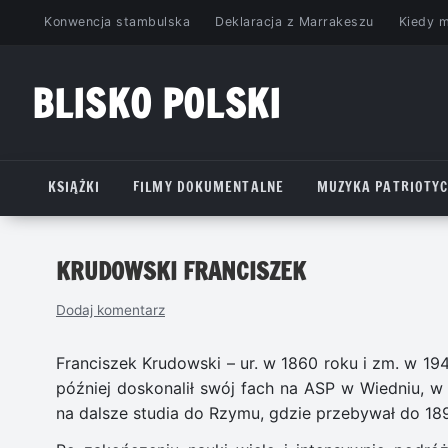
Przejdź
Konwencja stambulska
Deklaracja z Marrakeszu
Kiedy 
do
treści
BLISKO POLSKI
www.bliskopolski.pl
KSIĄŻKI
FILMY DOKUMENTALNE
MUZYKA PATRIOTY
KRUDOWSKI FRANCISZEK
Dodaj komentarz
Franciszek Krudowski – ur. w 1860 roku i zm. w 19
później doskonalił swój fach na ASP w Wiedniu, w 
na dalsze studia do Rzymu, gdzie przebywał do 18