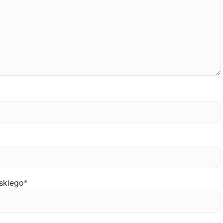
skiego
*