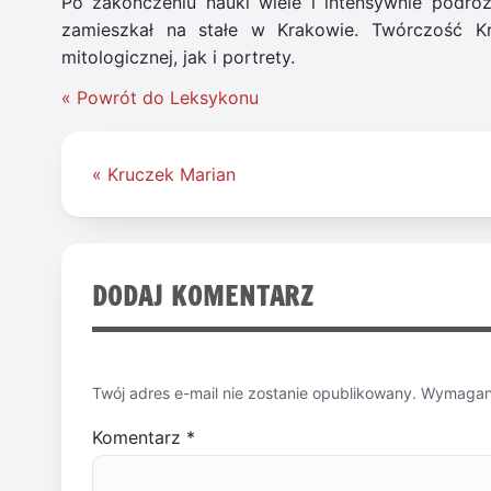
Po zakończeniu nauki wiele i intensywnie podró
zamieszkał na stałe w Krakowie. Twórczość Kr
mitologicznej, jak i portrety.
« Powrót do Leksykonu
Nawigacja
« Kruczek Marian
wpisu
DODAJ KOMENTARZ
Twój adres e-mail nie zostanie opublikowany.
Wymagane
Komentarz
*