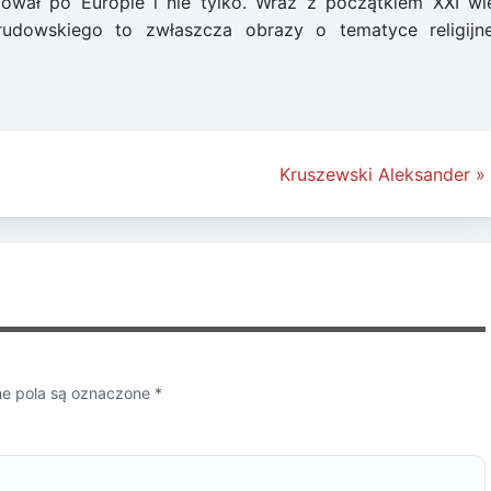
żował po Europie i nie tylko. Wraz z początkiem XXI wi
udowskiego to zwłaszcza obrazy o tematyce religijne
Kruszewski Aleksander »
 pola są oznaczone
*