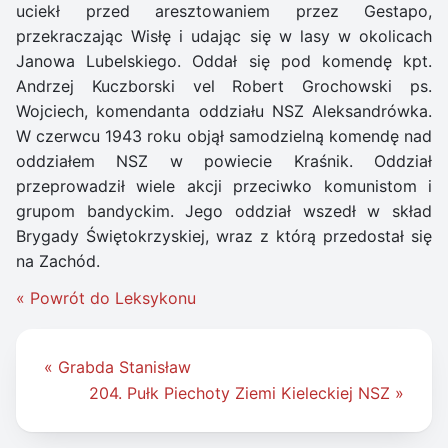
uciekł przed aresztowaniem przez Gestapo,
przekraczając Wisłę i udając się w lasy w okolicach
Janowa Lubelskiego. Oddał się pod komendę kpt.
Andrzej Kuczborski vel Robert Grochowski ps.
Wojciech, komendanta oddziału NSZ Aleksandrówka.
W czerwcu 1943 roku objął samodzielną komendę nad
oddziałem NSZ w powiecie Kraśnik. Oddział
przeprowadził wiele akcji przeciwko komunistom i
grupom bandyckim. Jego oddział wszedł w skład
Brygady Świętokrzyskiej, wraz z którą przedostał się
na Zachód.
« Powrót do Leksykonu
Nawigacja
« Grabda Stanisław
wpisu
204. Pułk Piechoty Ziemi Kieleckiej NSZ »