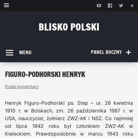
Przejdź
do
treści
BLISKO POLSKI
www.bliskopolski.pl
PANEL BOCZNY
MENU
FIGURO-PODHORSKI HENRYK
Dodaj komentarz
Henryk Figuro-Podhorski ps. Step – ur. 26 kwietnia
1910 r. w Boiskach, zm. 26 października 1987 r. w
USA, nauczyciel, żołnierz ZWZ-AK i NSZ. Co najmniej
od lipca 1942 roku był członkiem ZWZ-AK w
Kieleckiem. Prawdopodobnie w marcu 1943 roku