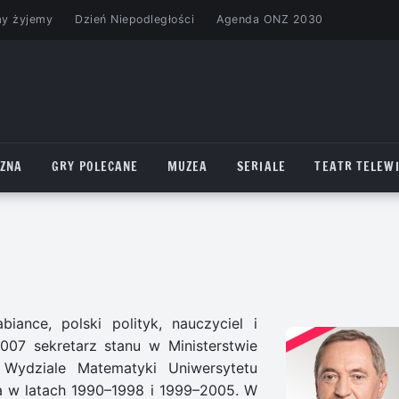
my żyjemy
Dzień Niepodległości
Agenda ONZ 2030
CZNA
GRY POLECANE
MUZEA
SERIALE
TEATR TELEWI
ance, polski polityk, nauczyciel i
07 sekretarz stanu w Ministerstwie
 Wydziale Matematyki Uniwersytetu
ca w latach 1990–1998 i 1999–2005. W