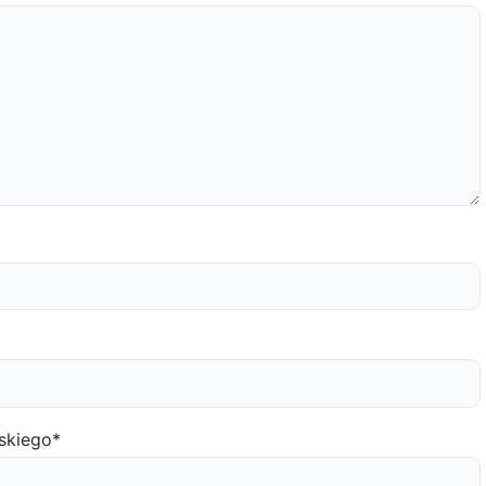
skiego
*