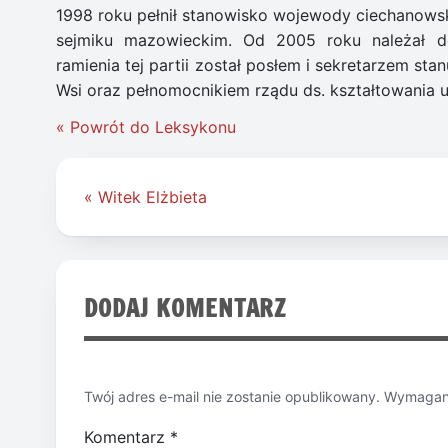
1998 roku pełnił stanowisko wojewody ciechanows
sejmiku mazowieckim. Od 2005 roku należał do
ramienia tej partii został posłem i sekretarzem sta
Wsi oraz pełnomocnikiem rządu ds. kształtowania u
« Powrót do Leksykonu
Nawigacja
« Witek Elżbieta
wpisu
DODAJ KOMENTARZ
Twój adres e-mail nie zostanie opublikowany.
Wymagane
Komentarz
*