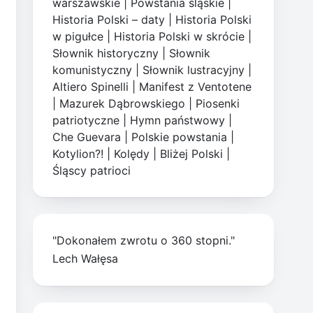
warszawskie
|
Powstania śląskie
|
Historia Polski – daty
|
Historia Polski
w pigułce
|
Historia Polski w skrócie
|
Słownik historyczny
|
Słownik
komunistyczny
|
Słownik lustracyjny
|
Altiero Spinelli
|
Manifest z Ventotene
|
Mazurek Dąbrowskiego
|
Piosenki
patriotyczne
|
Hymn państwowy
|
Che Guevara
|
Polskie powstania
|
Kotylion?!
|
Kolędy
|
Bliżej Polski
|
Śląscy patrioci
"Dokonałem zwrotu o 360 stopni."
Lech Wałęsa