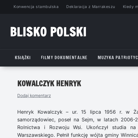
Przejdź
Konwencja stambulska
Deklaracja z Marrakeszu
Kiedy 
do
treści
BLISKO POLSKI
www.bliskopolski.pl
KSIĄŻKI
FILMY DOKUMENTALNE
MUZYKA PATRIOTY
KOWALCZYK HENRYK
Dodaj komentarz
Henryk Kowalczyk – ur. 15 lipca 1956 r. w Żabi
samorządowiec, poseł na Sejm, w latach 2006-20
Rolnictwa i Rozwoju Wsi. Ukończył studia na
Warszawskiego. Pełnił funkcję wójta gminy Winni