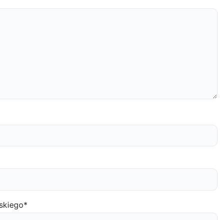
skiego
*