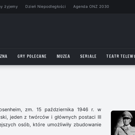
my żyjemy
Dzień Niepodległości
Agenda ONZ 2030
CZNA
GRY POLECANE
MUZEA
SERIALE
TEATR TELEWI
osenheim, zm. 15 października 1946 r. w
ski, jeden z twórców i głównych postaci III
iejszych osób, które umożliwiły zbudowanie