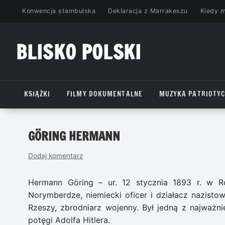
Przejdź
Konwencja stambulska
Deklaracja z Marrakeszu
Kiedy 
do
treści
BLISKO POLSKI
www.bliskopolski.pl
KSIĄŻKI
FILMY DOKUMENTALNE
MUZYKA PATRIOTY
GÖRING HERMANN
Dodaj komentarz
Hermann Göring – ur. 12 stycznia 1893 r. w R
Norymberdze, niemiecki oficer i działacz nazistow
Rzeszy, zbrodniarz wojenny. Był jedną z najważn
potęgi Adolfa Hitlera.