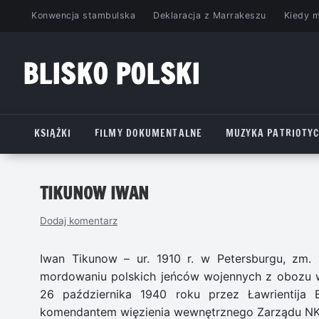
Przejdź
Konwencja stambulska
Deklaracja z Marrakeszu
Kiedy 
do
treści
BLISKO POLSKI
www.bliskopolski.pl
KSIĄŻKI
FILMY DOKUMENTALNE
MUZYKA PATRIOTY
TIKUNOW IWAN
Dodaj komentarz
Iwan Tikunow – ur. 1910 r. w Petersburgu, zm. 
mordowaniu polskich jeńców wojennych z obozu w
26 października 1940 roku przez Ławrientija 
komendantem więzienia wewnętrznego Zarządu NK