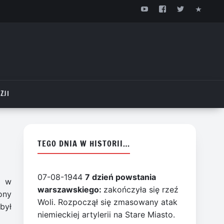
ZJI
TEGO DNIA W HISTORII…
07-08-1944
7 dzień powstania
ł w
warszawskiego:
zakończyła się rzeź
ony
Woli. Rozpoczął się zmasowany atak
był
niemieckiej artylerii na Stare Miasto.