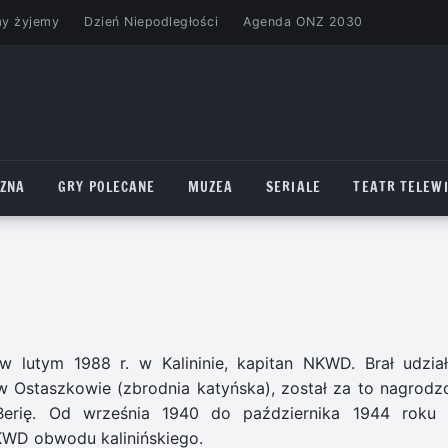
my żyjemy
Dzień Niepodległości
Agenda ONZ 2030
CZNA
GRY POLECANE
MUZEA
SERIALE
TEATR TELEWI
w lutym 1988 r. w Kalininie, kapitan NKWD. Brał udzia
 Ostaszkowie (zbrodnia katyńska), został za to nagrodz
Berię. Od września 1940 do października 1944 roku 
WD obwodu kalinińskiego.