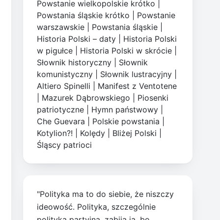
Powstanie wielkopolskie krótko
|
Powstania śląskie krótko
|
Powstanie
warszawskie
|
Powstania śląskie
|
Historia Polski – daty
|
Historia Polski
w pigułce
|
Historia Polski w skrócie
|
Słownik historyczny
|
Słownik
komunistyczny
|
Słownik lustracyjny
|
Altiero Spinelli
|
Manifest z Ventotene
|
Mazurek Dąbrowskiego
|
Piosenki
patriotyczne
|
Hymn państwowy
|
Che Guevara
|
Polskie powstania
|
Kotylion?!
|
Kolędy
|
Bliżej Polski
|
Śląscy patrioci
"Polityka ma to do siebie, że niszczy
ideowość. Polityka, szczególnie
polityka partyjna, zabija ją, bo