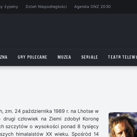
my żyjemy
Dzień Niepodległości
Agenda ONZ 2030
CZNA
GRY POLECANE
MUZEA
SERIALE
TEATR TELEWI
h, zm. 24 października 1989 r. na Lhotse w
jako drugi człowiek na Ziemi zdobył Koronę
ych szczytów o wysokości ponad 8 tysięcy
jszych himalaistów XX wieku. Spośród 14