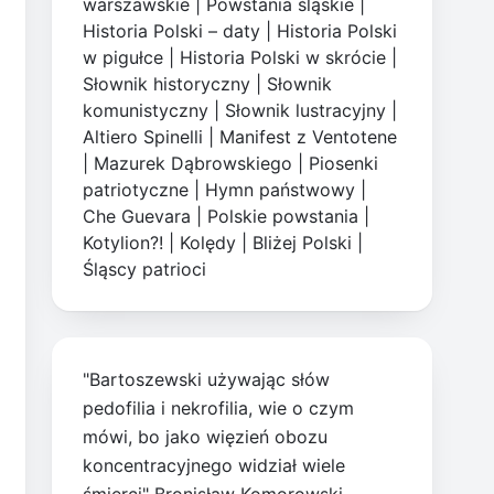
warszawskie
|
Powstania śląskie
|
Historia Polski – daty
|
Historia Polski
w pigułce
|
Historia Polski w skrócie
|
Słownik historyczny
|
Słownik
komunistyczny
|
Słownik lustracyjny
|
Altiero Spinelli
|
Manifest z Ventotene
|
Mazurek Dąbrowskiego
|
Piosenki
patriotyczne
|
Hymn państwowy
|
Che Guevara
|
Polskie powstania
|
Kotylion?!
|
Kolędy
|
Bliżej Polski
|
Śląscy patrioci
"Bartoszewski używając słów
pedofilia i nekrofilia, wie o czym
mówi, bo jako więzień obozu
koncentracyjnego widział wiele