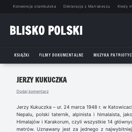
Przejdź
Konwencja stambulska
Deklaracja z Marrakeszu
Kiedy 
do
treści
BLISKO POLSKI
www.bliskopolski.pl
KSIĄŻKI
FILMY DOKUMENTALNE
MUZYKA PATRIOTY
JERZY KUKUCZKA
Dodaj komentarz
Jerzy Kukuczka – ur. 24 marca 1948 r. w Katowicac
Nepalu, polski taternik, alpinista i himalaista, 
Himalajów i Karakorum, czyli wszystkie 14 główn
metrów. Uznawany jest za jednego z najwybitnie