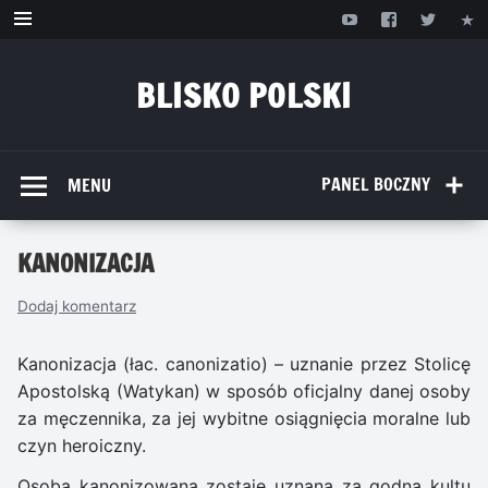
Przejdź
do
treści
BLISKO POLSKI
www.bliskopolski.pl
PANEL BOCZNY
MENU
KANONIZACJA
Dodaj komentarz
Kanonizacja (łac. canonizatio) – uznanie przez Stolicę
Apostolską (Watykan) w sposób oficjalny danej osoby
za męczennika, za jej wybitne osiągnięcia moralne lub
czyn heroiczny.
Osoba kanonizowana zostaje uznana za godną kultu