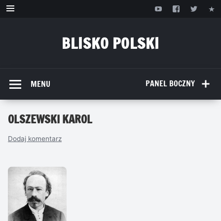
Przejdź
do
treści
BLISKO POLSKI
www.bliskopolski.pl
PANEL BOCZNY
MENU
OLSZEWSKI KAROL
Dodaj komentarz