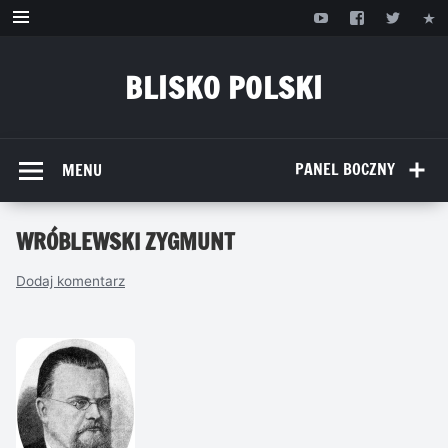
Przejdź
do
treści
BLISKO POLSKI
www.bliskopolski.pl
PANEL BOCZNY
MENU
WRÓBLEWSKI ZYGMUNT
Dodaj komentarz