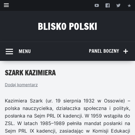
Przejdź
do
treści
BLISKO POLSKI
www.bliskopolski.pl
PANEL BOCZNY
MENU
SZARK KAZIMIERA
Dodaj komentarz
Kazimiera Szark (ur. 19 sierpnia 1932 w Ossowie) –
polska nauczycielka, działaczka społeczna i polityk,
posłanka na Sejm PRL IX kadencji. W 1959 wstąpiła do
ZSL. W latach 1985–1989 pełniła mandat posłanki na
Sejm PRL IX kadencji, zasiadając w Komisji Edukacji