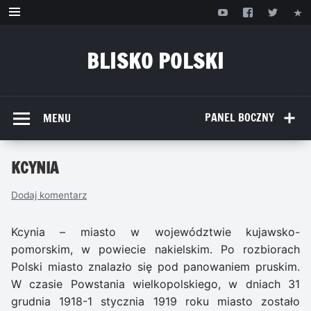
Przejdź
do
treści
BLISKO POLSKI
www.bliskopolski.pl
PANEL BOCZNY
MENU
KCYNIA
Dodaj komentarz
Kcynia – miasto w województwie kujawsko-
pomorskim, w powiecie nakielskim. Po rozbiorach
Polski miasto znalazło się pod panowaniem pruskim.
W czasie Powstania wielkopolskiego, w dniach 31
grudnia 1918-1 stycznia 1919 roku miasto zostało