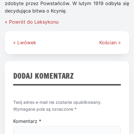
zdobyte przez Powstańców. W lutym 1919 odbyła się
decydująca bitwa o Kcynię.
« Powrót do Leksykonu
Nawigacja
« Lwówek
Kościan »
wpisu
DODAJ KOMENTARZ
Twój adres e-mail nie zostanie opublikowany.
Wymagane pola są oznaczone
*
Komentarz
*