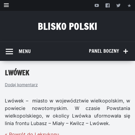
Przejdź
do
treści
BLISKO POLSKI
www.bliskopolski.pl
PANEL BOCZNY
MENU
LWÓWEK
Dodaj komentarz
Lwówek – miasto w województwie wielkopolskim, w
powiecie nowotomyskim. W czasie Powstania
wielkopolskiego, w okolicy Lwówka uformowała się
linia frontu Lubasz – Miały – Kwilcz – Lwówek.
« Powrót do Leksykonu