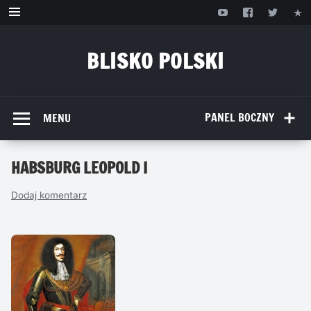
Przejdź
do
treści
BLISKO POLSKI
www.bliskopolski.pl
PANEL BOCZNY
MENU
HABSBURG LEOPOLD I
Dodaj komentarz