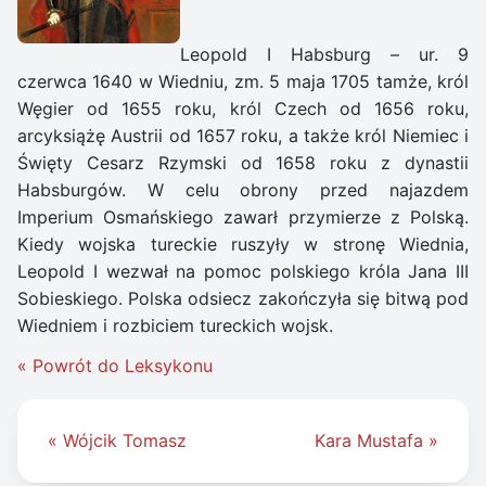
Leopold I Habsburg – ur. 9
czerwca 1640 w Wiedniu, zm. 5 maja 1705 tamże, król
Węgier od 1655 roku, król Czech od 1656 roku,
arcyksiążę Austrii od 1657 roku, a także król Niemiec i
Święty Cesarz Rzymski od 1658 roku z dynastii
Habsburgów. W celu obrony przed najazdem
Imperium Osmańskiego zawarł przymierze z Polską.
Kiedy wojska tureckie ruszyły w stronę Wiednia,
Leopold I wezwał na pomoc polskiego króla Jana III
Sobieskiego. Polska odsiecz zakończyła się bitwą pod
Wiedniem i rozbiciem tureckich wojsk.
« Powrót do Leksykonu
Nawigacja
« Wójcik Tomasz
Kara Mustafa »
wpisu