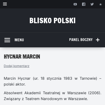
Przejdź
do
treści
BLISKO POLSKI
www.bliskopolski.pl
PANEL BOCZNY
MENU
HYCNAR MARCIN
Dodaj komentarz
Marcin Hycnar (ur. 18 stycznia 1983 w Tarnowie) –
polski aktor.
Absolwent Akademii Teatralnej w Warszawie (2006).
Związany z Teatrem Narodowym w Warszawie.