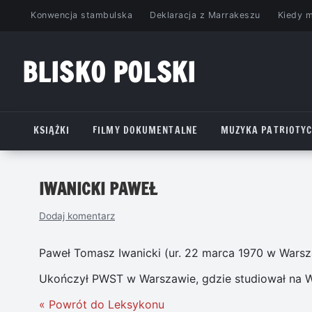
Przejdź
Konwencja stambulska
Deklaracja z Marrakeszu
Kiedy 
do
treści
BLISKO POLSKI
www.bliskopolski.pl
KSIĄŻKI
FILMY DOKUMENTALNE
MUZYKA PATRIOTY
IWANICKI PAWEŁ
Dodaj komentarz
Paweł Tomasz Iwanicki (ur. 22 marca 1970 w Warsza
Ukończył PWST w Warszawie, gdzie studiował na W
« Powrót do Leksykonu