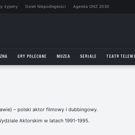
my żyjemy
Dzień Niepodległości
Agenda ONZ 2030
CZNA
GRY POLECANE
MUZEA
SERIALE
TEATR TELEWI
wie) – polski aktor filmowy i dubbingowy.
ydziale Aktorskim w latach 1991-1995.