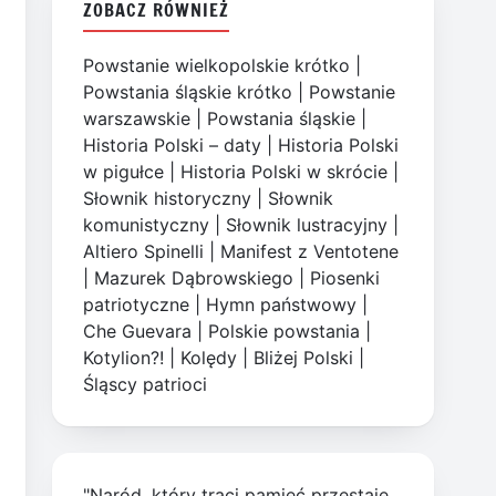
ZOBACZ RÓWNIEŻ
Powstanie wielkopolskie krótko
|
Powstania śląskie krótko
|
Powstanie
warszawskie
|
Powstania śląskie
|
Historia Polski – daty
|
Historia Polski
w pigułce
|
Historia Polski w skrócie
|
Słownik historyczny
|
Słownik
komunistyczny
|
Słownik lustracyjny
|
Altiero Spinelli
|
Manifest z Ventotene
|
Mazurek Dąbrowskiego
|
Piosenki
patriotyczne
|
Hymn państwowy
|
Che Guevara
|
Polskie powstania
|
Kotylion?!
|
Kolędy
|
Bliżej Polski
|
Śląscy patrioci
"Naród, który traci pamięć przestaje