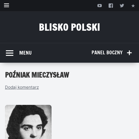
Przejdź
do
treści
BLISKO POLSKI
www.bliskopolski.pl
PANEL BOCZNY
MENU
POŹNIAK MIECZYSŁAW
Dodaj komentarz